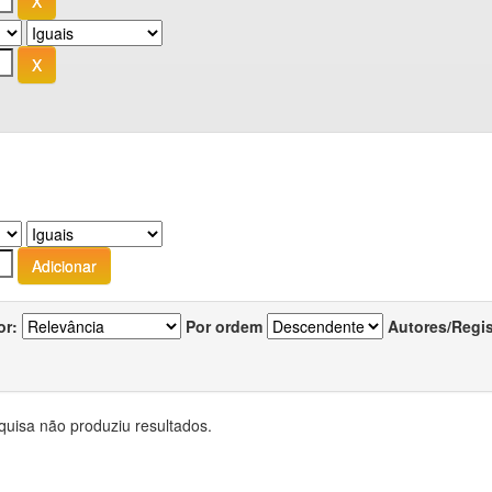
or:
Por ordem
Autores/Regi
quisa não produziu resultados.