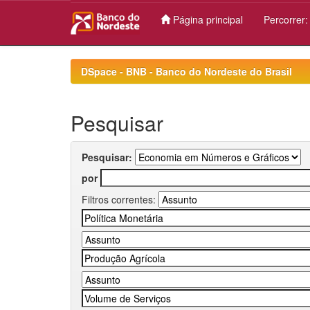
Página principal
Percorrer
Skip
navigation
DSpace - BNB - Banco do Nordeste do Brasil
Pesquisar
Pesquisar:
por
Filtros correntes: