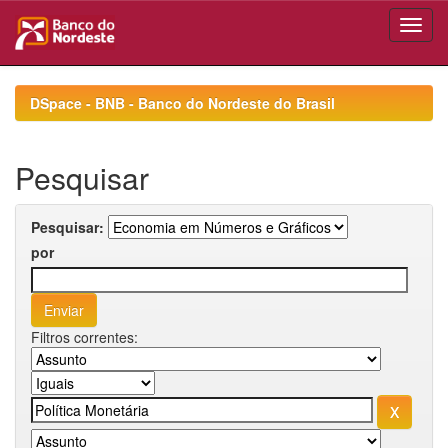
Skip
navigation
DSpace - BNB - Banco do Nordeste do Brasil
Pesquisar
Pesquisar:
por
Filtros correntes: