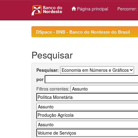
Página principal
Percorrer
Skip
navigation
DSpace - BNB - Banco do Nordeste do Brasil
Pesquisar
Pesquisar:
por
Filtros correntes: