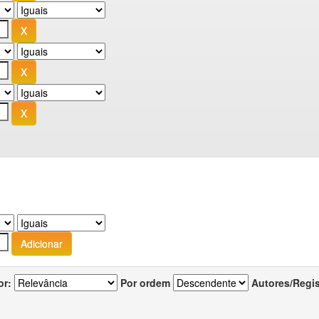
or:
Por ordem
Autores/Regi