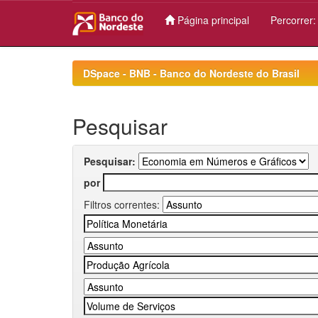
Página principal
Percorrer
Skip
navigation
DSpace - BNB - Banco do Nordeste do Brasil
Pesquisar
Pesquisar:
por
Filtros correntes: