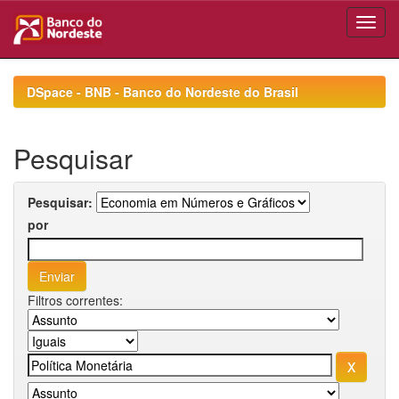
Skip
navigation
DSpace - BNB - Banco do Nordeste do Brasil
Pesquisar
Pesquisar:
por
Filtros correntes: