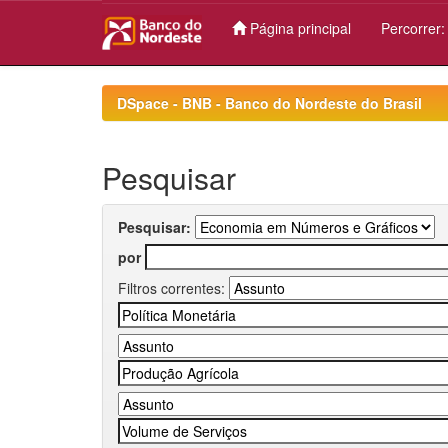
Página principal
Percorrer
Skip
navigation
DSpace - BNB - Banco do Nordeste do Brasil
Pesquisar
Pesquisar:
por
Filtros correntes: