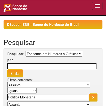
Skip
navigation
DSpace - BNB - Banco do Nordeste do Brasil
Pesquisar
Pesquisar:
por
Filtros correntes: