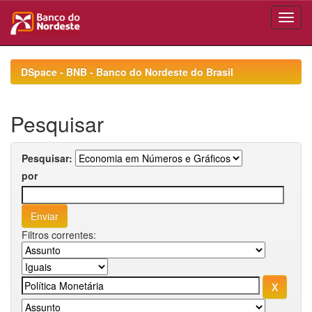
Skip
navigation
DSpace - BNB - Banco do Nordeste do Brasil
Pesquisar
Pesquisar:
por
Filtros correntes: