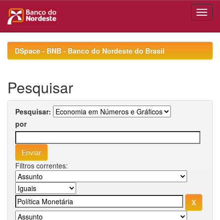
Skip
navigation
DSpace - BNB - Banco do Nordeste do Brasil
Pesquisar
Pesquisar:
por
Filtros correntes: