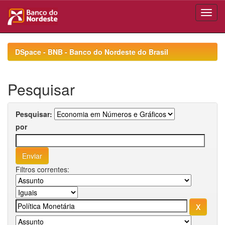
Skip
navigation
DSpace - BNB - Banco do Nordeste do Brasil
Pesquisar
Pesquisar:
por
Filtros correntes: