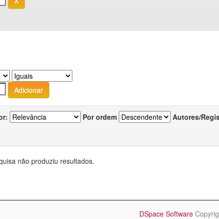
or:
Por ordem
Autores/Regi
quisa não produziu resultados.
DSpace Software
Copyrig