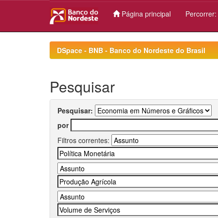
Página principal
Percorrer
Skip
navigation
DSpace - BNB - Banco do Nordeste do Brasil
Pesquisar
Pesquisar:
por
Filtros correntes: