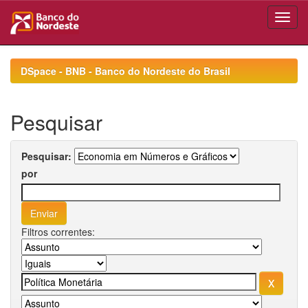
Skip
navigation
DSpace - BNB - Banco do Nordeste do Brasil
Pesquisar
Pesquisar:
por
Filtros correntes: