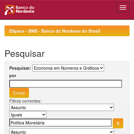
Skip
navigation
DSpace - BNB - Banco do Nordeste do Brasil
Pesquisar
Pesquisar:
por
Filtros correntes: