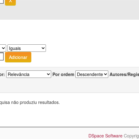
or:
Por ordem
Autores/Regi
quisa não produziu resultados.
DSpace Software
Copyrig