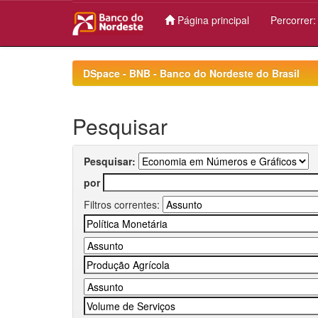
Página principal
Percorrer
Skip
navigation
DSpace - BNB - Banco do Nordeste do Brasil
Pesquisar
Pesquisar:
por
Filtros correntes: