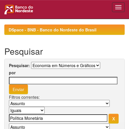
Skip
navigation
DSpace - BNB - Banco do Nordeste do Brasil
Pesquisar
Pesquisar:
por
Filtros correntes: