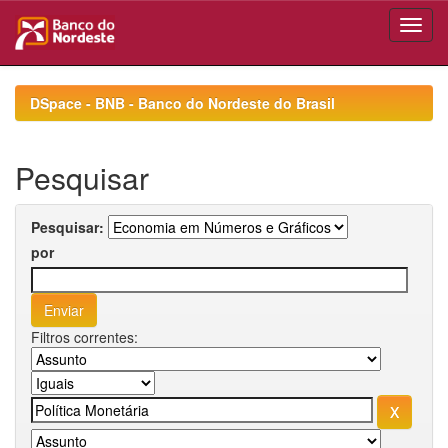
Skip
navigation
DSpace - BNB - Banco do Nordeste do Brasil
Pesquisar
Pesquisar:
por
Filtros correntes: