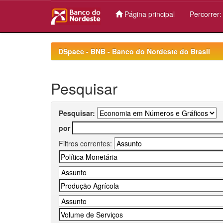
Página principal
Percorrer
Skip
navigation
DSpace - BNB - Banco do Nordeste do Brasil
Pesquisar
Pesquisar:
por
Filtros correntes: