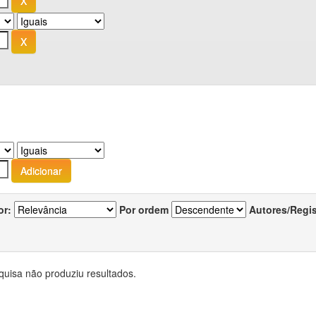
or:
Por ordem
Autores/Regi
quisa não produziu resultados.