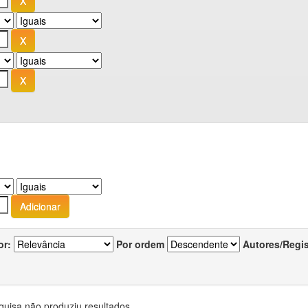
or:
Por ordem
Autores/Regi
quisa não produziu resultados.