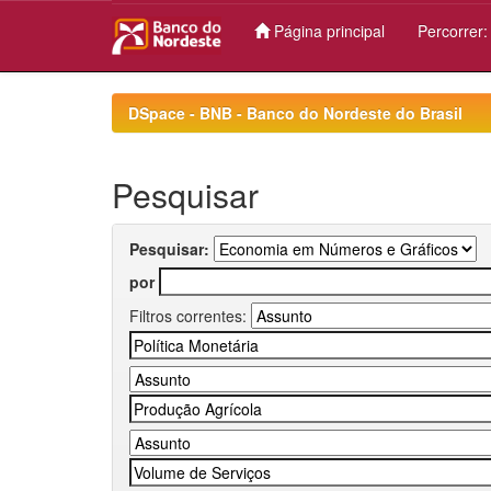
Página principal
Percorrer
Skip
navigation
DSpace - BNB - Banco do Nordeste do Brasil
Pesquisar
Pesquisar:
por
Filtros correntes: