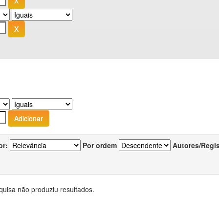
or:
Por ordem
Autores/Regi
quisa não produziu resultados.