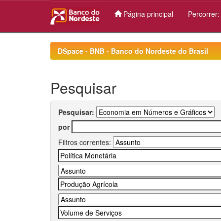
Página principal
Percorrer
Skip
navigation
DSpace - BNB - Banco do Nordeste do Brasil
Pesquisar
Pesquisar:
por
Filtros correntes: