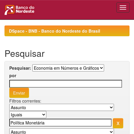
Skip
navigation
DSpace - BNB - Banco do Nordeste do Brasil
Pesquisar
Pesquisar:
por
Filtros correntes: