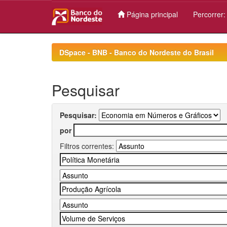
Página principal
Percorrer
Skip
navigation
DSpace - BNB - Banco do Nordeste do Brasil
Pesquisar
Pesquisar:
por
Filtros correntes: