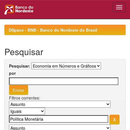
Skip
navigation
DSpace - BNB - Banco do Nordeste do Brasil
Pesquisar
Pesquisar:
por
Filtros correntes: