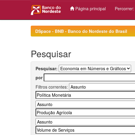
Página principal
Percorrer
Skip
navigation
DSpace - BNB - Banco do Nordeste do Brasil
Pesquisar
Pesquisar:
por
Filtros correntes: