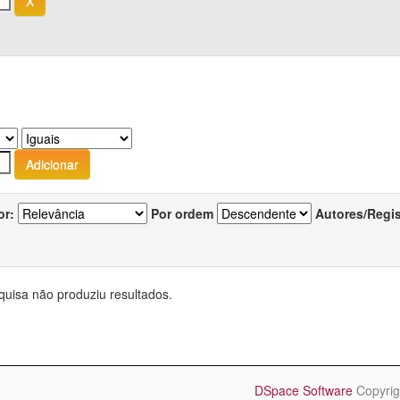
or:
Por ordem
Autores/Regi
quisa não produziu resultados.
DSpace Software
Copyrig