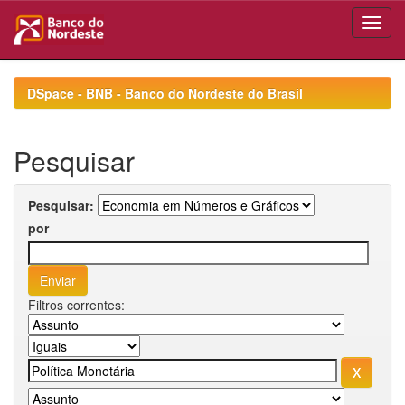
Skip
navigation
DSpace - BNB - Banco do Nordeste do Brasil
Pesquisar
Pesquisar:
por
Filtros correntes: