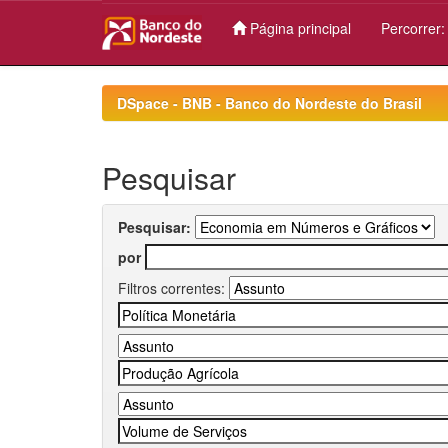
Página principal
Percorrer
Skip
navigation
DSpace - BNB - Banco do Nordeste do Brasil
Pesquisar
Pesquisar:
por
Filtros correntes: