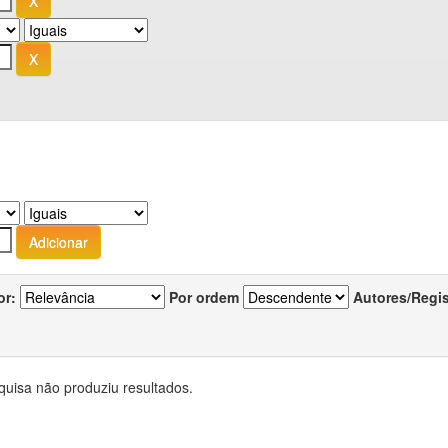
or:
Por ordem
Autores/Regi
quisa não produziu resultados.