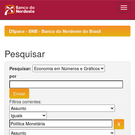
Skip
navigation
DSpace - BNB - Banco do Nordeste do Brasil
Pesquisar
Pesquisar:
por
Filtros correntes: