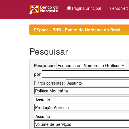
Página principal
Percorrer
Skip
navigation
DSpace - BNB - Banco do Nordeste do Brasil
Pesquisar
Pesquisar:
por
Filtros correntes: