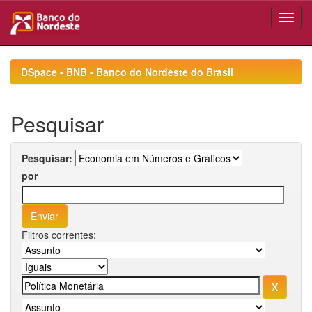
Skip
navigation
DSpace - BNB - Banco do Nordeste do Brasil
Pesquisar
Pesquisar:
por
Filtros correntes: