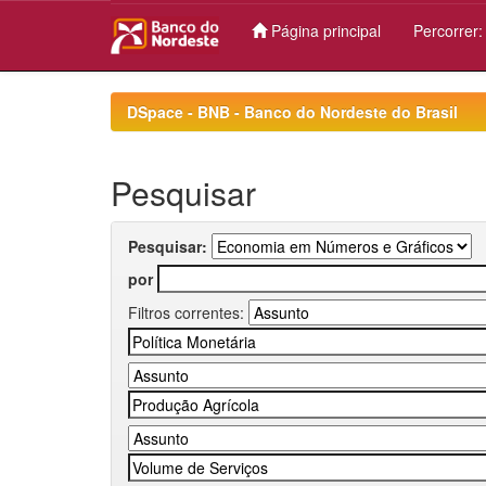
Página principal
Percorrer
Skip
navigation
DSpace - BNB - Banco do Nordeste do Brasil
Pesquisar
Pesquisar:
por
Filtros correntes: