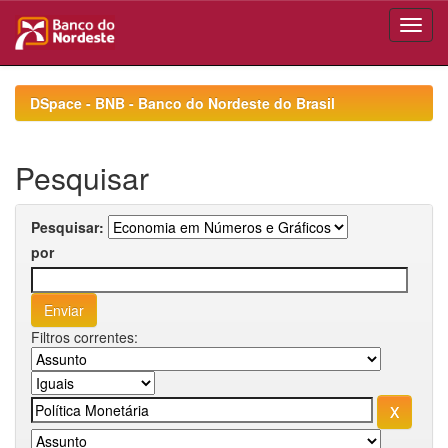
Skip
navigation
DSpace - BNB - Banco do Nordeste do Brasil
Pesquisar
Pesquisar:
por
Filtros correntes: