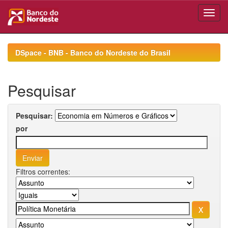
Skip
navigation
DSpace - BNB - Banco do Nordeste do Brasil
Pesquisar
Pesquisar:
por
Filtros correntes: