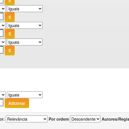
or:
Por ordem
Autores/Regi