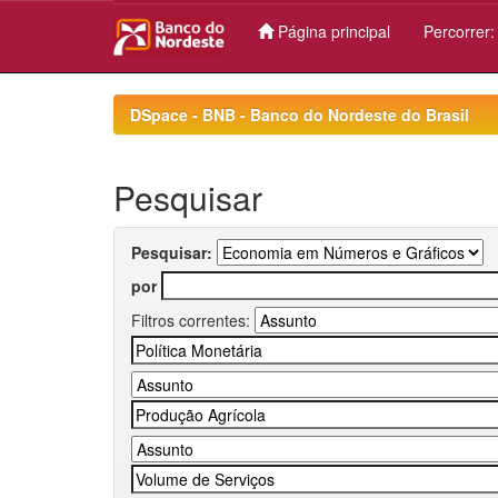
Página principal
Percorrer
Skip
navigation
DSpace - BNB - Banco do Nordeste do Brasil
Pesquisar
Pesquisar:
por
Filtros correntes: