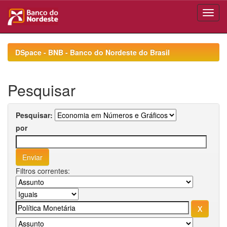
Skip
navigation
DSpace - BNB - Banco do Nordeste do Brasil
Pesquisar
Pesquisar:
por
Filtros correntes: