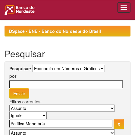
Skip
navigation
DSpace - BNB - Banco do Nordeste do Brasil
Pesquisar
Pesquisar:
por
Filtros correntes: