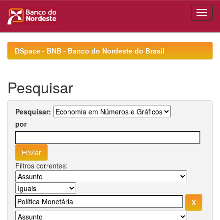
Skip
navigation
DSpace - BNB - Banco do Nordeste do Brasil
Pesquisar
Pesquisar:
por
Filtros correntes: