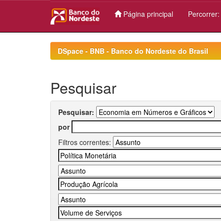
Página principal
Percorrer
Skip
navigation
DSpace - BNB - Banco do Nordeste do Brasil
Pesquisar
Pesquisar:
por
Filtros correntes: