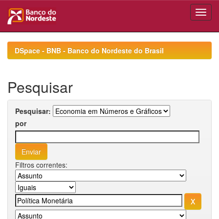
Skip
navigation
DSpace - BNB - Banco do Nordeste do Brasil
Pesquisar
Pesquisar:
por
Filtros correntes: