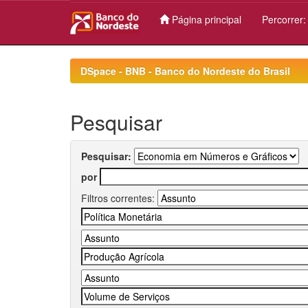
Página principal
Percorrer
Skip
navigation
DSpace - BNB - Banco do Nordeste do Brasil
Pesquisar
Pesquisar:
por
Filtros correntes: