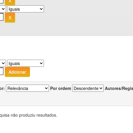
or:
Por ordem
Autores/Regi
quisa não produziu resultados.