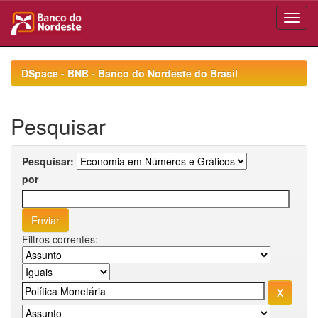
Skip
navigation
DSpace - BNB - Banco do Nordeste do Brasil
Pesquisar
Pesquisar:
por
Filtros correntes: