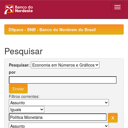
Skip
navigation
DSpace - BNB - Banco do Nordeste do Brasil
Pesquisar
Pesquisar:
por
Filtros correntes: