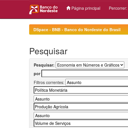
Página principal
Percorrer
Skip
navigation
DSpace - BNB - Banco do Nordeste do Brasil
Pesquisar
Pesquisar:
por
Filtros correntes: