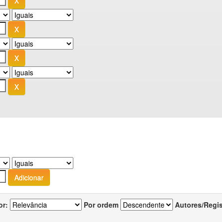
or:
Por ordem
Autores/Regi