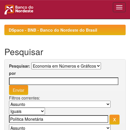
Skip
navigation
DSpace - BNB - Banco do Nordeste do Brasil
Pesquisar
Pesquisar:
por
Filtros correntes: