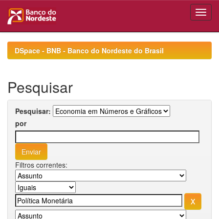
Skip
navigation
DSpace - BNB - Banco do Nordeste do Brasil
Pesquisar
Pesquisar:
por
Filtros correntes: