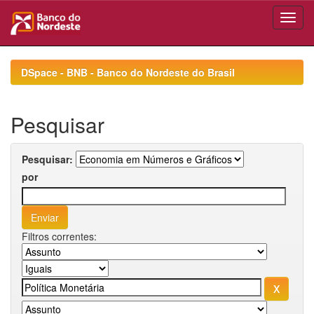
Skip
navigation
DSpace - BNB - Banco do Nordeste do Brasil
Pesquisar
Pesquisar:
por
Filtros correntes: