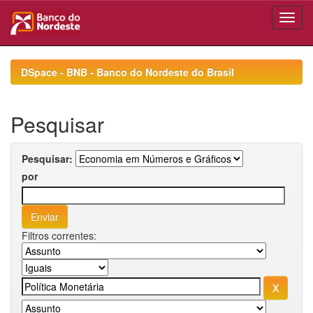
Skip
navigation
DSpace - BNB - Banco do Nordeste do Brasil
Pesquisar
Pesquisar:
por
Filtros correntes: