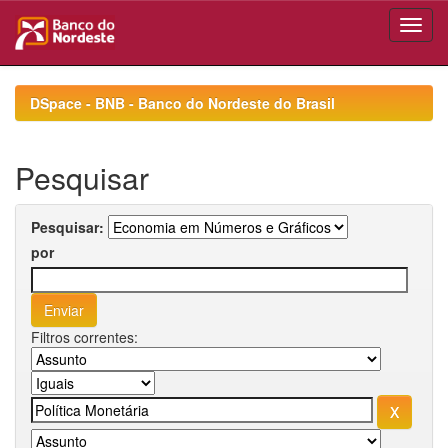
Skip
navigation
DSpace - BNB - Banco do Nordeste do Brasil
Pesquisar
Pesquisar:
por
Filtros correntes: