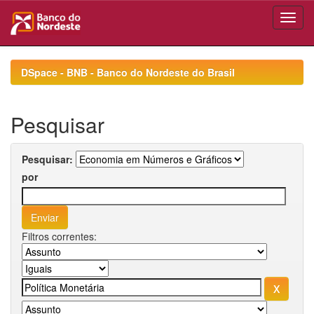
Skip
navigation
DSpace - BNB - Banco do Nordeste do Brasil
Pesquisar
Pesquisar:
por
Filtros correntes: