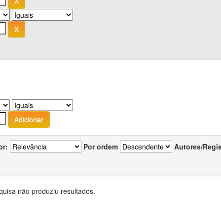
or:
Por ordem
Autores/Regi
quisa não produziu resultados.