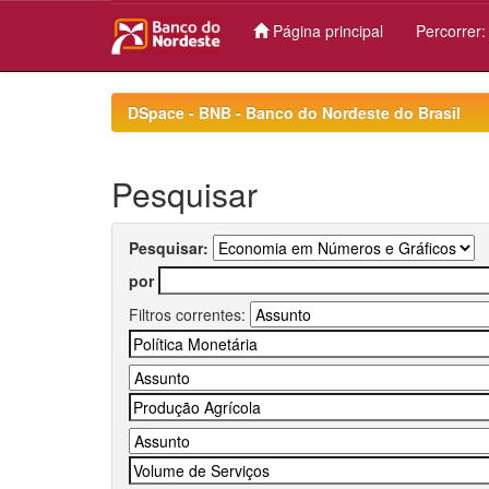
Página principal
Percorrer
Skip
navigation
DSpace - BNB - Banco do Nordeste do Brasil
Pesquisar
Pesquisar:
por
Filtros correntes: