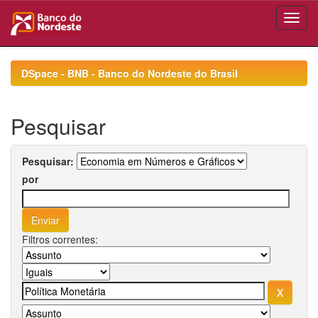
Skip
navigation
DSpace - BNB - Banco do Nordeste do Brasil
Pesquisar
Pesquisar:
por
Filtros correntes: