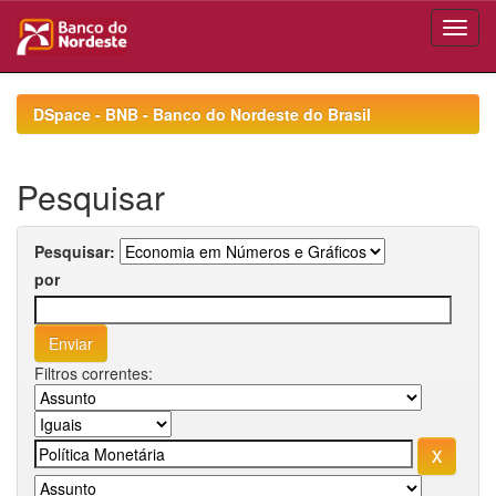
Skip
navigation
DSpace - BNB - Banco do Nordeste do Brasil
Pesquisar
Pesquisar:
por
Filtros correntes: